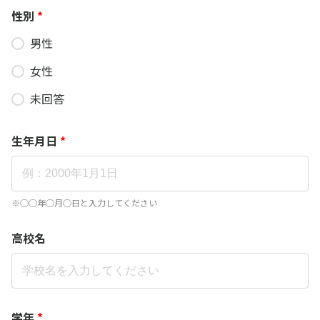
性別
*
男性
女性
未回答
生年月日
*
※◯◯年◯月◯日と入力してください
高校名
学年
*